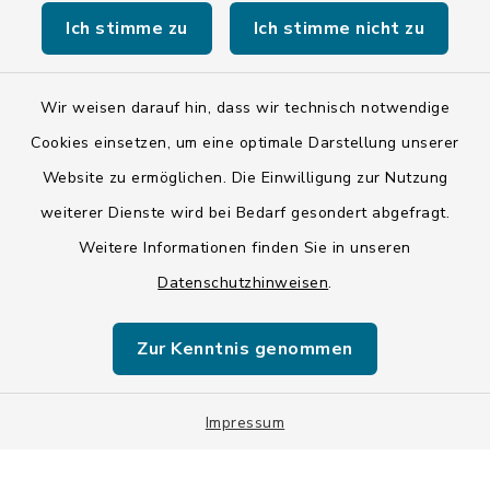
Ich stimme zu
Ich stimme nicht zu
Wir weisen darauf hin, dass wir technisch notwendige
Kontakt
Cookies einsetzen, um eine optimale Darstellung unserer
Website zu ermöglichen. Die Einwilligung zur Nutzung
Barrierefreiheit
weiterer Dienste wird bei Bedarf gesondert abgefragt.
Weitere Informationen finden Sie in unseren
Datenschutz
Datenschutzhinweisen
.
Impressum
Zur Kenntnis genommen
ISIS 12
Sitemap
Impressum
Cookie-Einstellungen