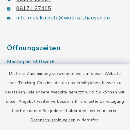
08171 27405
info-musikschule@wolfratshausen.de
Öffnungszeiten
Montag bis Mittwoch:
10.00-12.00 Uhr
Mit Ihrer Zustimmung verwenden wir auf dieser Website
sog. Tracking-Cookies, die es uns ermöglichen besser zu
Donnerstag:
verstehen, wie unsere Website genutzt wird. So können wir
10.00-12.00 Uhr
13.00-15.00 Uhr
unser Angebot weiter verbessern. Ihre erteilte Einwilligung
hierfür können Sie jederzeit über den Link in unseren
Eine Terminvereinbarung ist auch außerhalb der
Öffnungszeiten möglich.
Datenschutzhinweisen
widerrufen.