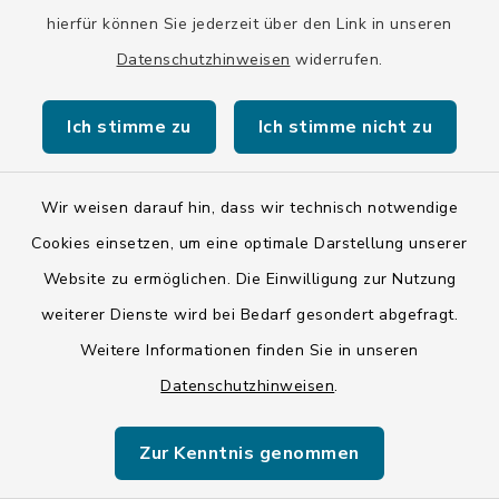
hierfür können Sie jederzeit über den Link in unseren
Eine Terminvereinbarung ist auch außerhalb der
Öffnungszeiten möglich.
Datenschutzhinweisen
widerrufen.
Ich stimme zu
Ich stimme nicht zu
Wir weisen darauf hin, dass wir technisch notwendige
Kontakt
Cookies einsetzen, um eine optimale Darstellung unserer
Website zu ermöglichen. Die Einwilligung zur Nutzung
Barrierefreiheit
weiterer Dienste wird bei Bedarf gesondert abgefragt.
Weitere Informationen finden Sie in unseren
Datenschutz
Datenschutzhinweisen
.
Impressum
Zur Kenntnis genommen
ISIS 12