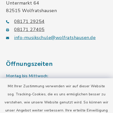
Untermarkt 64
82515 Wolfratshausen
08171 29254
08171 27405
info-musikschule@wolfratshausen.de
Öffnungszeiten
Montag bis Mittwoch:
10.00-12.00 Uhr
Mit Ihrer Zustimmung verwenden wir auf dieser Website
sog. Tracking-Cookies, die es uns ermöglichen besser zu
Donnerstag:
verstehen, wie unsere Website genutzt wird. So können wir
10.00-12.00 Uhr
13.00-15.00 Uhr
unser Angebot weiter verbessern. Ihre erteilte Einwilligung