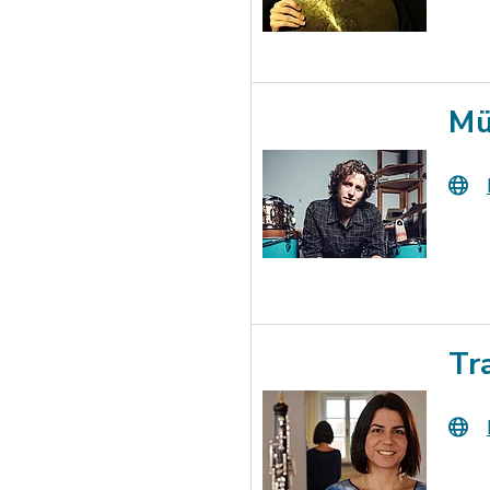
Mü
Tr