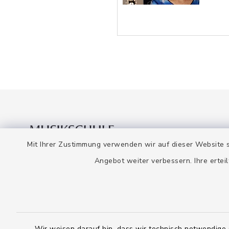
Mit Ihrer Zustimmung verwenden wir auf dieser Website s
Angebot weiter verbessern. Ihre erteil
Musikschule
Öffnun
Wolfratshausen
Montag bis
Untermarkt 64
10.00-12.
82515 Wolfratshausen
Wir weisen darauf hin, dass wir technisch notwendige 