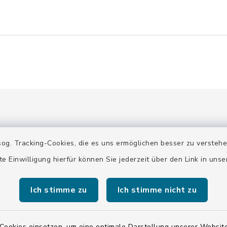
og. Tracking-Cookies, die es uns ermöglichen besser zu versteh
te Einwilligung hierfür können Sie jederzeit über den Link in uns
gszeiten
Ich stimme zu
Ich stimme nicht zu
 Mittwoch:
00 Uhr
Cookies einsetzen, um eine optimale Darstellung unserer Website