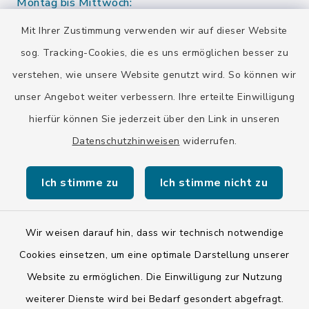
Montag bis Mittwoch:
10.00-12.00 Uhr
Mit Ihrer Zustimmung verwenden wir auf dieser Website
sog. Tracking-Cookies, die es uns ermöglichen besser zu
Donnerstag:
verstehen, wie unsere Website genutzt wird. So können wir
10.00-12.00 Uhr
13.00-15.00 Uhr
unser Angebot weiter verbessern. Ihre erteilte Einwilligung
hierfür können Sie jederzeit über den Link in unseren
Eine Terminvereinbarung ist auch außerhalb der
Öffnungszeiten möglich.
Datenschutzhinweisen
widerrufen.
Ich stimme zu
Ich stimme nicht zu
Wir weisen darauf hin, dass wir technisch notwendige
Kontakt
Cookies einsetzen, um eine optimale Darstellung unserer
Website zu ermöglichen. Die Einwilligung zur Nutzung
Barrierefreiheit
weiterer Dienste wird bei Bedarf gesondert abgefragt.