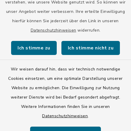
verstehen, wie unsere Website genutzt wird. So können wir
10.00-12.00 Uhr
13.00-15.00 Uhr
unser Angebot weiter verbessern. Ihre erteilte Einwilligung
hierfür können Sie jederzeit über den Link in unseren
Eine Terminvereinbarung ist auch außerhalb der
Öffnungszeiten möglich.
Datenschutzhinweisen
widerrufen.
Ich stimme zu
Ich stimme nicht zu
Wir weisen darauf hin, dass wir technisch notwendige
Kontakt
Cookies einsetzen, um eine optimale Darstellung unserer
Website zu ermöglichen. Die Einwilligung zur Nutzung
Barrierefreiheit
weiterer Dienste wird bei Bedarf gesondert abgefragt.
Weitere Informationen finden Sie in unseren
Datenschutz
Datenschutzhinweisen
.
Impressum