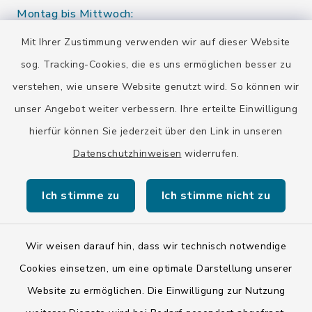
Montag bis Mittwoch:
10.00-12.00 Uhr
Mit Ihrer Zustimmung verwenden wir auf dieser Website
sog. Tracking-Cookies, die es uns ermöglichen besser zu
Donnerstag:
verstehen, wie unsere Website genutzt wird. So können wir
10.00-12.00 Uhr
13.00-15.00 Uhr
unser Angebot weiter verbessern. Ihre erteilte Einwilligung
hierfür können Sie jederzeit über den Link in unseren
Eine Terminvereinbarung ist auch außerhalb der
Öffnungszeiten möglich.
Datenschutzhinweisen
widerrufen.
Ich stimme zu
Ich stimme nicht zu
Wir weisen darauf hin, dass wir technisch notwendige
Kontakt
Cookies einsetzen, um eine optimale Darstellung unserer
Website zu ermöglichen. Die Einwilligung zur Nutzung
Barrierefreiheit