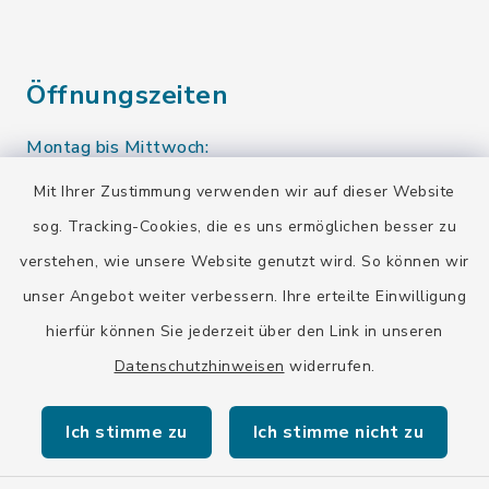
Öffnungszeiten
Montag bis Mittwoch:
10.00-12.00 Uhr
Mit Ihrer Zustimmung verwenden wir auf dieser Website
sog. Tracking-Cookies, die es uns ermöglichen besser zu
Donnerstag:
verstehen, wie unsere Website genutzt wird. So können wir
10.00-12.00 Uhr
13.00-15.00 Uhr
unser Angebot weiter verbessern. Ihre erteilte Einwilligung
hierfür können Sie jederzeit über den Link in unseren
Eine Terminvereinbarung ist auch außerhalb der
Öffnungszeiten möglich.
Datenschutzhinweisen
widerrufen.
Ich stimme zu
Ich stimme nicht zu