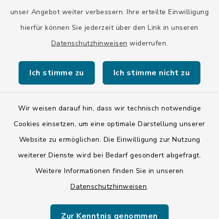
13.00-15.00 Uhr
unser Angebot weiter verbessern. Ihre erteilte Einwilligung
hierfür können Sie jederzeit über den Link in unseren
Eine Terminvereinbarung ist auch außerhalb der
Öffnungszeiten möglich.
Datenschutzhinweisen
widerrufen.
Ich stimme zu
Ich stimme nicht zu
Wir weisen darauf hin, dass wir technisch notwendige
Kontakt
Cookies einsetzen, um eine optimale Darstellung unserer
Website zu ermöglichen. Die Einwilligung zur Nutzung
Barrierefreiheit
weiterer Dienste wird bei Bedarf gesondert abgefragt.
Weitere Informationen finden Sie in unseren
Datenschutz
Datenschutzhinweisen
.
Impressum
Zur Kenntnis genommen