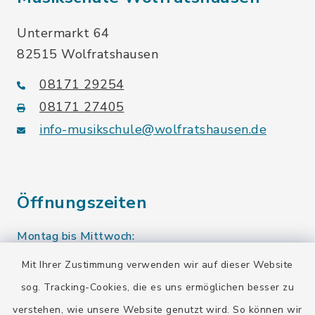
Untermarkt 64
82515 Wolfratshausen
08171 29254
08171 27405
info-musikschule@wolfratshausen.de
Öffnungszeiten
Montag bis Mittwoch:
10.00-12.00 Uhr
Mit Ihrer Zustimmung verwenden wir auf dieser Website
sog. Tracking-Cookies, die es uns ermöglichen besser zu
Donnerstag:
verstehen, wie unsere Website genutzt wird. So können wir
10.00-12.00 Uhr