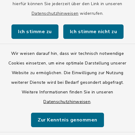
hierfür können Sie jederzeit über den Link in unseren
Eine Terminvereinbarung ist auch außerhalb der
Öffnungszeiten möglich.
Datenschutzhinweisen
widerrufen.
Ich stimme zu
Ich stimme nicht zu
Wir weisen darauf hin, dass wir technisch notwendige
Kontakt
Cookies einsetzen, um eine optimale Darstellung unserer
Website zu ermöglichen. Die Einwilligung zur Nutzung
Barrierefreiheit
weiterer Dienste wird bei Bedarf gesondert abgefragt.
Weitere Informationen finden Sie in unseren
Datenschutz
Datenschutzhinweisen
.
Impressum
Zur Kenntnis genommen
ISIS 12