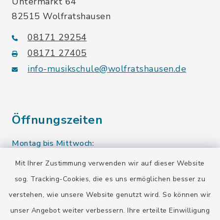
Untermarkt 64
82515 Wolfratshausen
08171 29254
08171 27405
info-musikschule@wolfratshausen.de
Öffnungszeiten
Montag bis Mittwoch:
10.00-12.00 Uhr
Mit Ihrer Zustimmung verwenden wir auf dieser Website
sog. Tracking-Cookies, die es uns ermöglichen besser zu
Donnerstag:
verstehen, wie unsere Website genutzt wird. So können wir
10.00-12.00 Uhr
13.00-15.00 Uhr
unser Angebot weiter verbessern. Ihre erteilte Einwilligung