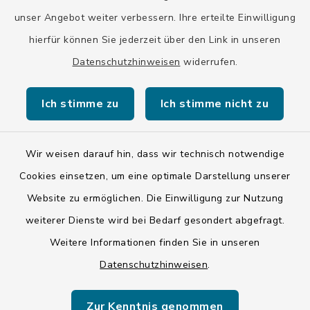
10.00-12.00 Uhr
13.00-15.00 Uhr
unser Angebot weiter verbessern. Ihre erteilte Einwilligung
hierfür können Sie jederzeit über den Link in unseren
Eine Terminvereinbarung ist auch außerhalb der
Öffnungszeiten möglich.
Datenschutzhinweisen
widerrufen.
Ich stimme zu
Ich stimme nicht zu
Wir weisen darauf hin, dass wir technisch notwendige
Kontakt
Cookies einsetzen, um eine optimale Darstellung unserer
Website zu ermöglichen. Die Einwilligung zur Nutzung
Barrierefreiheit
weiterer Dienste wird bei Bedarf gesondert abgefragt.
Weitere Informationen finden Sie in unseren
Datenschutz
Datenschutzhinweisen
.
Impressum
Zur Kenntnis genommen